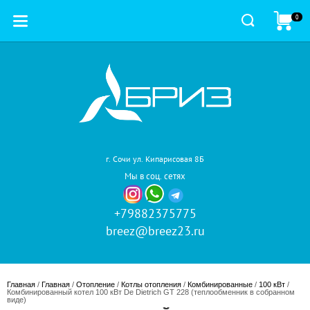
0
г. Сочи ул. Кипарисовая 8Б
Мы в соц. сетях
+79882375775
breez@breez23.ru
Главная
 / 
Главная
 / 
Отопление
 / 
Котлы отопления
 / 
Комбинированные
 / 
100 кВт
 / 
Комбинированный котел 100 кВт De Dietrich GT 228 (теплообменник в собранном 
виде)