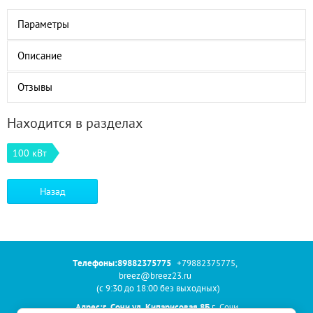
Параметры
Описание
Отзывы
Находится в разделах
100 кВт
Назад
Телефоны:89882375775
+79882375775
,
breez@breez23.ru
(с 9:30 до 18:00 без выходных)
Адрес:г. Сочи ул. Кипарисовая 8Б
г. Сочи