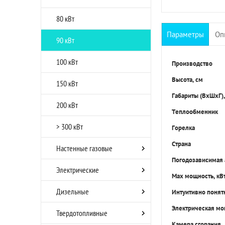
80 кВт
Параметры
Оп
90 кВт
100 кВт
Производство
Высота, см
150 кВт
Габариты (ВхШхГ),
200 кВт
Теплообменник
> 300 кВт
Горелка
Страна
Настенные газовые
Погодозависимая 
Электрические
Max мощность, кВ
Дизельные
Интуитивно понят
Электрическая мо
Твердотопливные
Камера сгорания