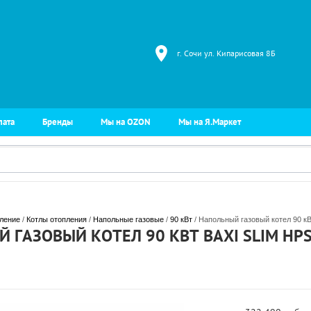
г. Сочи ул. Кипарисовая 8Б
лата
Бренды
Мы на OZON
Мы на Я.Маркет
ление
 / 
Котлы отопления
 / 
Напольные газовые
 / 
90 кВт
 / Напольный газовый котел 90 к
 ГАЗОВЫЙ КОТЕЛ 90 КВТ BAXI SLIM HPS