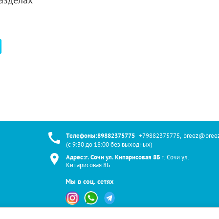
азделах
Телефоны:89882375775
+79882375775
,
breez@breez
(с 9:30 до 18:00 без выходных)
Адрес:г. Сочи ул. Кипарисовая 8Б
г. Сочи ул.
Кипарисовая 8Б
Мы в соц. сетях