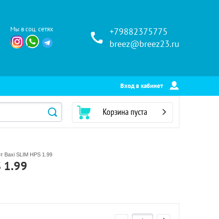
Мы в соц. сетях
+79882375775
breez@breez23.ru
Вход в кабинет
Корзина пуста
Вт Baxi SLIM HPS 1.99
 1.99