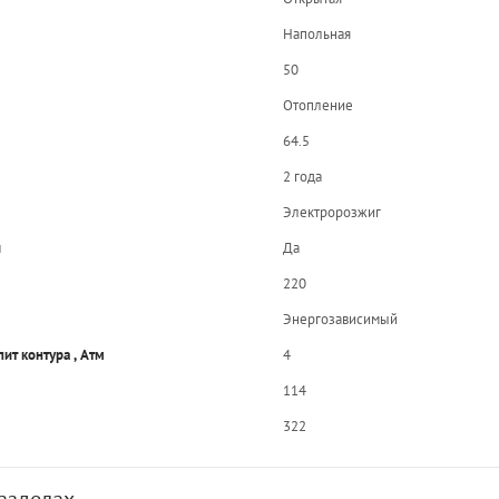
Напольная
50
Отопление
64.5
2 года
Электророзжиг
и
Да
220
Энергозависимый
ит контура , Атм
4
114
322