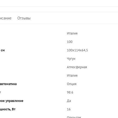
исание
Отзывы
Италия
100
 см
100x114x64,5
Чугун
Атмосферная
Италия
автоматика
Опция
т
98.6
ное управление
Да
щность, Вт
16
Открытая